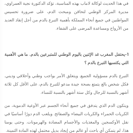
في هذا الحديث لوكالة لاماب بهذه المناسبة، تؤكد الدكتورة نجية العمراوي،
مديرة المركز الوطني لتحاقن ومبحث الدم، على ضرورة تحسيس
المواطنين في جميع أنحاء المملكة بأهمية التبرع بالدم من أجل إنقاذ العديد
من الأرواح ومساعدة المرضى على الشفاء.
1-يحتفل المغرب غد الإثنين باليوم الوطني للمتبرعين بالدم. ما هي الأهمية
التي يكتسيها التبرع بالدم ؟
التبرع بالدم مسؤولية الجميع. ويتعلق الأمر بواجب وطني وأخلاقي وديني.
فكل شخص بالغ يتمتع بصحة جيدة مدعو للتبرع بالدم، على الأقل كل ثلاثة
أشهر بالنسبة للرجال وكل ستة أشهر بالنسبة للنساء.
ويتكون الدم الذي يتدفق في جميع أنحاء الجسم عبر الأوعية الدموية، من
الكريات الحمراء والكريات البيضاء والصفائح. ويلعب الدم دورًا أساسيًا في
نقل الأوكسجين والمغذيات والأجسام المضادة والهرمونات. وحتى يومنا
هذا، لم يتمكن أي باحث أو عالم من إيجاد بديل محتمل لهذه المادة الثمينة.