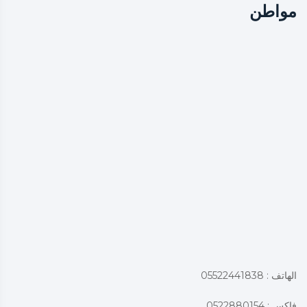
مواطن
الهاتف : 05522441838
فاكس : 0522880154