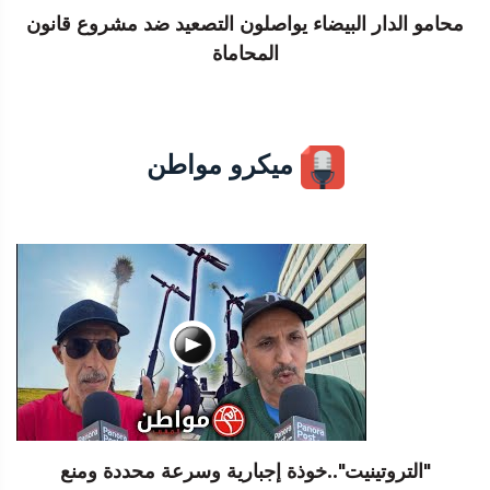
محامو الدار البيضاء يواصلون التصعيد ضد مشروع قانون
المحاماة
ميكرو مواطن
"التروتينيت"..خوذة إجبارية وسرعة محددة ومنع