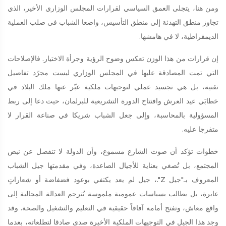
ومن هنا، يتجلى العمق السياسي لقرارات المجلس الوزاري الأخير، الذي
تجاوز منطق التهدئة إلى منطق التأسيس، واضعا الشباب في صلب العملية
الديمقراطية، لا في هامشها.
إن قرارات من هذا الوزن تعكس وضوح الرؤية وجرأة الاختيار. فالإصلاحات
التي تمت المصادقة عليها في المجلس الوزاري ليست مجرّد تفاصيل
تقنية، بل هي تجسيد عملي لتوجيهات ملكية عبّر عنها ملك البلاد في
خطابَي عيد العرش وافتتاح الدورة التشريعية للبرلمان، حيث دعا إلى ربط
المسؤولية بالمحاسبة، وإلى جعل الشباب شريكا في صناعة القرار لا
متفرجا عليه.
خطوات تؤكد أن صوت الشارع مسموع، وأن الدولة لا تنفصل عن نبض
المجتمع، بل تُصغي بعناية للأجيال الصاعدة، وفي مقدمتها جيل الشباب
المعروف بـ"جيل Z".، جيل لم يعد يكتفي بوعود فضفاضة أو شعاراتٍ
عابرة، بل يطالب بسياسات عمومية ملموسة تُترجم العدالة المجالية إلى
واقع معاش، وتفتح أمامه آفاقاً حقيقية في التعليم والتشغيل والصحة. وقد
وجد هذا الجيل في التوجيهات الملكية الأخيرة صدى صادقا لتطلعاته، بعدما