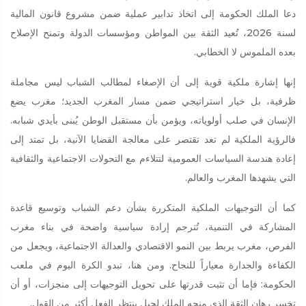
دعا الملك الحكومة إلى اتخاذ تدابير عملية ضمن مشروع قانون المالية
لسنة 2026، تُعيد الثقة بين المواطن ومؤسسات الدولة وتمنح الإصلاح
بعده الملموس لا الخطابي.
إنها إشارة ملكية قوية إلى أن الإصغاء لمطالب الشباب ليس مجاملة
ظرفية، بل خيار استراتيجي ضمن مسار المغرب الجديد؛ مغرب يضع
الإنسان في صلب أولوياته، ويؤمن بأن مستقبل الوطن يُبنى بأيدي شبابه.
فالرؤية الملكية لم تعد تقتصر على معالجة القضايا الآنية، بل تمتد إلى
إعادة هندسة السياسات العمومية لتتلاءم مع التحولات الاجتماعية والثقافية
التي يشهدها المغرب والعالم.
كما أن التوجيهات الملكية المتكررة بشأن دعم الشباب وتوسيع قاعدة
المشاركة في التنمية، تُترجم إرادة سياسية واضحة في بناء مغرب
الفرص، مغرب يربط بين النمو الاقتصادي والعدالة الاجتماعية، ويجعل من
الكفاءة والجدارة معياراً للنجاح. ومن هنا، تبدو الكرة اليوم في ملعب
الحكومة: فإما أن تثبت قدرتها على تحويل التوجيهات إلى منجزات، أو أن
تخسر رهان الثقة الذي منحه الملك لجيل ينتظر الفعل أكثر من القول.