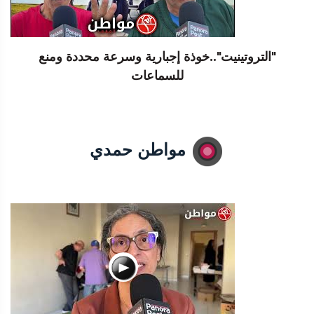
"التروتينيت"..خوذة إجبارية وسرعة محددة ومنع
للسماعات
مواطن حمدي