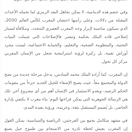
وفي خضم هذه الدينامية، لا يمكن تجاهل البعد الرمزي لما تحمله الأحداث
المقبلة من دلالات، وعلى رأسها احتضان المغرب لكأس العالم 2030،
الذي سيكون مناسبة لإبراز وجه المغرب العصري المتجدد، ومكافأة لمسار
إصلاحي قاده الملك بحكمة وتبصر. فالإصلاحات التي شملت البنيات
التحتية، والمنظومة الصحية، والتعليم، والحماية الاجتماعية، ليست مجرد
أوراش تقنية، بل ركيزة لرؤية استراتيجية تجعل من الإنسان المغربي
مركز كل تحول.
إن المغرب، كما أراده الملك محمد السادس، يدخل مرحلة جديدة من نضج
الدولة والمجتمع معاً، حيث يصبح الإصغاء للجيل الجديد جزءاً من مقومات
الحكم الرشيد، ويغدو الاستثمار في الإنسان أهم من أي مشروع آخر. تلك
هي الرسالة الجوهرية التي يمكن قراءتها اليوم: بناء مغرب لا يكتفي بإدارة
الحاضر، بل يُصمم المستقبل بثقة، وعزيمة، ورؤية بعيدة المدى.
في مشهد متكامل يجمع بين الفرحتين، الرياضية والسياسية، يمكن القول
إن المغرب يعيش لحظة نادرة من الانسجام بين طموح جيل يصنع