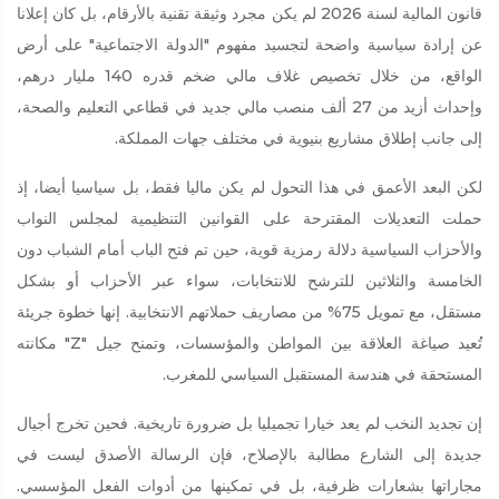
قانون المالية لسنة 2026 لم يكن مجرد وثيقة تقنية بالأرقام، بل كان إعلانا
عن إرادة سياسية واضحة لتجسيد مفهوم "الدولة الاجتماعية" على أرض
الواقع، من خلال تخصيص غلاف مالي ضخم قدره 140 مليار درهم،
وإحداث أزيد من 27 ألف منصب مالي جديد في قطاعي التعليم والصحة،
إلى جانب إطلاق مشاريع بنيوية في مختلف جهات المملكة.
لكن البعد الأعمق في هذا التحول لم يكن ماليا فقط، بل سياسيا أيضا، إذ
حملت التعديلات المقترحة على القوانين التنظيمية لمجلس النواب
والأحزاب السياسية دلالة رمزية قوية، حين تم فتح الباب أمام الشباب دون
الخامسة والثلاثين للترشح للانتخابات، سواء عبر الأحزاب أو بشكل
مستقل، مع تمويل 75% من مصاريف حملاتهم الانتخابية. إنها خطوة جريئة
تُعيد صياغة العلاقة بين المواطن والمؤسسات، وتمنح جيل "Z" مكانته
المستحقة في هندسة المستقبل السياسي للمغرب.
إن تجديد النخب لم يعد خيارا تجميليا بل ضرورة تاريخية. فحين تخرج أجيال
جديدة إلى الشارع مطالبة بالإصلاح، فإن الرسالة الأصدق ليست في
مجاراتها بشعارات ظرفية، بل في تمكينها من أدوات الفعل المؤسسي.