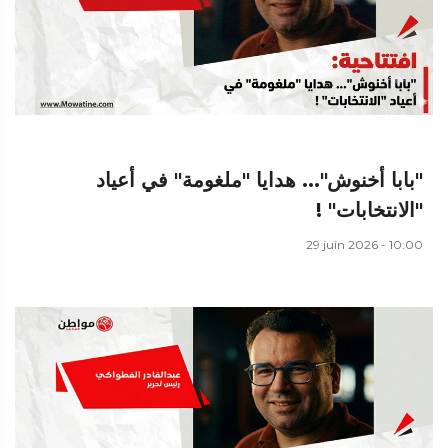
"بابا أخنوش"... هدايا "ملغومة" في أعياد
"الانتخابات" !
29 juin 2026 - 10:00