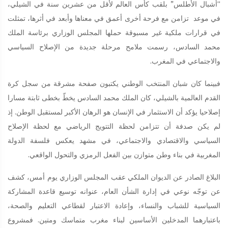
“أشبال الأطلس” بلقب كأس العالم لأقل من عشرين سنة في الشيلي،
في موعد تزامن مع فرحة أخرى أعمق في معناها وأبعد في أثرها، تمثلت
في قرارات ملكية غير مسبوقة حملها المجلس الوزاري برئاسة الملك
محمد السادس، رسمت ملامح مرحلة جديدة من الإصلاح السياسي
والاجتماعي في المغرب.
فبينما كان شبان المنتخب الوطني يكتبون صفحة مشرقة من سجل كرة
القدم العالمية بالشيلي، كان الملك محمد السادس يخطّ بخطى ثابتة مسارا
إصلاحيا يؤكد أن الاستثمار في الإنسان هو الرهان الأكبر لمستقبل الوطن. إذ
لم يكن صدفة أن تتزامن لحظة التتويج الرياضي مع لحظة الإصلاح
السياسي والاقتصادي والاجتماعي، في مشهد يعكس فلسفة الدولة
المغربية في بناء وطن متوازن بين الفعل الرمزي والتحول الواقعي.
البلاغ الصادر عن الديوان الملكي عقب المجلس الوزاري يوم أمس، كشف
عن توجّه نوعي في إدارة الشأن العام، عنوانه توسيع قاعدة المشاركة
السياسية للشباب والنساء، وإعادة الاعتبار لقطاعي التعليم والصحة،
باعتبارهما المدخلين الأساسين لبناء مغرب متماسك ومتين. فمشروع