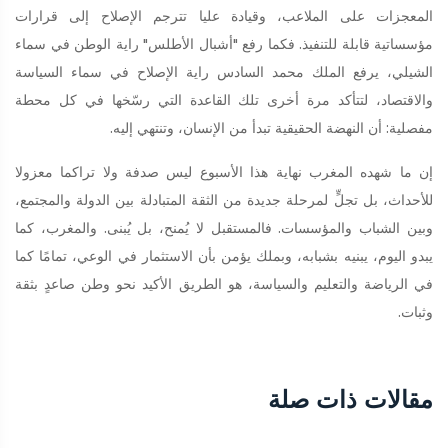
المعجزات على الملاعب، وقيادة عليا تترجم الإصلاح إلى قرارات
مؤسساتية قابلة للتنفيذ. فكما رفع "أشبال الأطلس" راية الوطن في سماء
الشيلي، يرفع الملك محمد السادس راية الإصلاح في سماء السياسة
والاقتصاد، لتتأكد مرة أخرى تلك القاعدة التي رسّخها في كل محطة
مفصلية: أن النهضة الحقيقية تبدأ من الإنسان، وتنتهي إليه.
إن ما شهده المغرب نهاية هذا الأسبوع ليس صدفة ولا تراكما معزولا
للأحداث، بل تجلٍّ لمرحلة جديدة من الثقة المتبادلة بين الدولة والمجتمع،
وبين الشباب والمؤسسات. فالمستقبل لا يُمنح، بل يُبنى. والمغرب، كما
يبدو اليوم، يبنيه بشبابه، وبملك يؤمن بأن الاستثمار في الوعي، تمامًا كما
في الرياضة والتعليم والسياسة، هو الطريق الأكيد نحو وطن صاعدٍ بثقة
وثبات.
مقالات ذات صلة