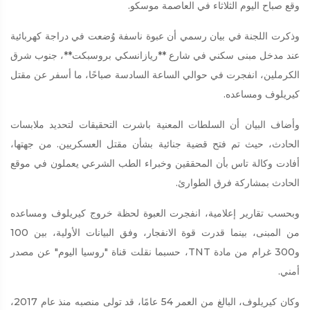
وقع صباح اليوم الثلاثاء في العاصمة موسكو.
وذكرت اللجنة في بيان رسمي أن عبوة ناسفة وُضعت في دراجة كهربائية
عند مدخل مبنى سكني في شارع **ريازانسكي بروسبكت**، جنوب شرق
الكرملين، انفجرت في حوالي الساعة السادسة صباحًا، ما أسفر عن مقتل
كيريلوف ومساعده.
وأضاف البيان أن السلطات المعنية باشرت التحقيقات لتحديد ملابسات
الحادث، حيث تم فتح قضية جنائية بشأن مقتل العسكريين. من جهتها،
أفادت وكالة تاس بأن المحققين وخبراء الطب الشرعي يعملون في موقع
الحادث بمشاركة فرق الطوارئ.
وبحسب تقارير إعلامية، انفجرت العبوة لحظة خروج كيريلوف ومساعده
من المبنى، بينما قدرت قوة الانفجار، وفق البيانات الأولية، بين 100
و300 غرام من مادة TNT، حسبما نقلت قناة "روسيا اليوم" عن مصدر
أمني.
وكان كيريلوف، البالغ من العمر 54 عامًا، قد تولى منصبه منذ عام 2017،