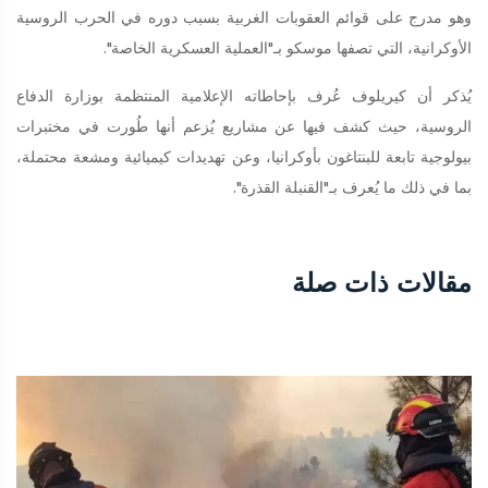
وهو مدرج على قوائم العقوبات الغربية بسبب دوره في الحرب الروسية
الأوكرانية، التي تصفها موسكو بـ"العملية العسكرية الخاصة".
يُذكر أن كيريلوف عُرف بإحاطاته الإعلامية المنتظمة بوزارة الدفاع
الروسية، حيث كشف فيها عن مشاريع يُزعم أنها طُورت في مختبرات
بيولوجية تابعة للبنتاغون بأوكرانيا، وعن تهديدات كيميائية ومشعة محتملة،
بما في ذلك ما يُعرف بـ"القنبلة القذرة".
مقالات ذات صلة