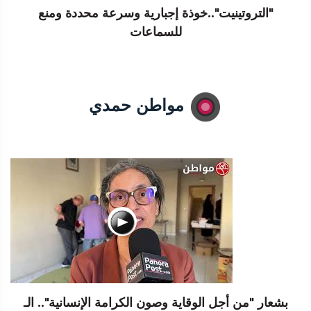
"التروتينيت"..خوذة إجبارية وسرعة محددة ومنع
للسماعات
مواطن حمدي
بشعار "من أجل الوقاية وصون الكرامة الإنسانية".. الـ