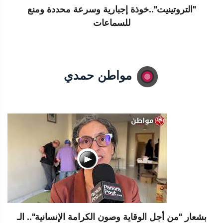
"التروتينيت"..خوذة إجبارية وسرعة محددة ومنع
للسماعات
مواطن حمدي
بشعار "من أجل الوقاية وصون الكرامة الإنسانية".. الـ