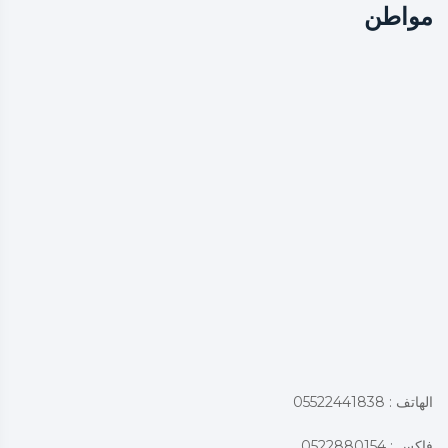
مواطن
الهاتف : 05522441838
فاكس : 0522880154