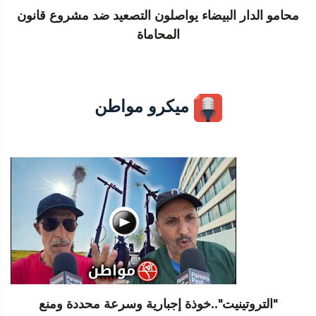
محامو الدار البيضاء يواصلون التصعيد ضد مشروع قانون
المحاماة
ميكرو مواطن
"التروتينيت"..خوذة إجبارية وسرعة محددة ومنع