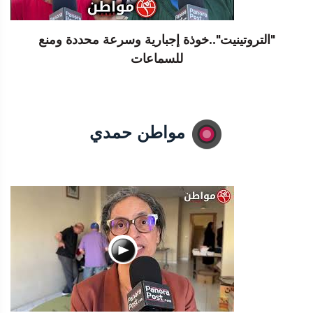
"التروتينيت"..خوذة إجبارية وسرعة محددة ومنع
للسماعات
مواطن حمدي