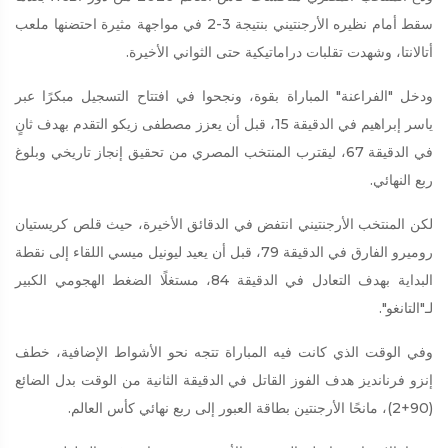
سقط أمام نظيره الأرجنتيني بنتيجة 3-2 في مواجهة مثيرة احتضنها ملعب
أتالانتا، وشهدت تقلبات دراماتيكية حتى الثواني الأخيرة.
ودخل "الفراعنة" المباراة بقوة، ونجحوا في افتتاح التسجيل مبكرًا عبر
ياسر إبراهيم في الدقيقة 15، قبل أن يعزز مصطفى زيكو التقدم بهدف ثانٍ
في الدقيقة 67، ليقترب المنتخب المصري من تحقيق إنجاز تاريخي وبلوغ
ربع النهائي.
لكن المنتخب الأرجنتيني انتفض في الدقائق الأخيرة، حيث قلص كريستيان
روميرو الفارق في الدقيقة 79، قبل أن يعيد ليونيل ميسي اللقاء إلى نقطة
البداية بهدف التعادل في الدقيقة 84، مستغلًا الضغط الهجومي الكبير
لـ"التانغو".
وفي الوقت الذي كانت فيه المباراة تتجه نحو الأشواط الإضافية، خطف
إنزو فرنانديز هدف الفوز القاتل في الدقيقة الثانية من الوقت بدل الضائع
(90+2)، مانحًا الأرجنتين بطاقة العبور إلى ربع نهائي كأس العالم.