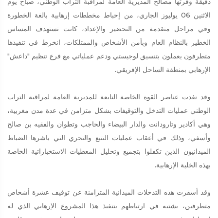
دقيقة وفرتها مصالح المديرية العامة لمراقبة التراب الوطني، صباح يوم
الاثنين 06 يوليوز الجاري، من إحباط مخططات إرهابية بالغة الخطورة
وفي مراحل متقدمة من التحضير والإعداد، كانت تستهدف المساس
الخطير بالنظام العام وبأمن الأشخاص والممتلكات، انخرط في تنفيذها
متطرفون يعملون بتنسيق لوجيستي ودعم عملياتي مع فرع تنظيم "داعش"
الإرهابي بمنطقة الساحل الإفريقي.
وقد نفدت عناصر القوة الخاصة التابعة للمديرية العامة لمراقبة التراب
الوطني عمليات التدخل والتوقيفات بشكل متزامن في عدة مدن مغربية،
وهي أكادير وتارودانت والدار البيضاء والحاجب وتطوان والفقيه بن صالح
وأسفي، وذلك في أعقاب عمليات التتبع والتحري التي باشرها الضباط
الميدانيون الذين تكفلوا بتجميع وتحليل المعطيات الاستخباراتية الخاصة
بهذه الخلية الإرهابية.
وقد أسفرت هذه التدخلات الميدانية المتزامنة عن توقيف عشرة أشخاص
متطرفين، يشتبه في ارتباطهم بتنفيذ هذا المشروع الإرهابي الذي له