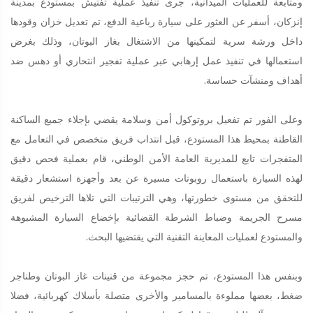
ومتابعة للعمليات الميدانية، جرى تنفيذ عملية تفتيش بمستودع بمدينة
إنزكان، أسفر عن العثور على سيارة رباعية الدفع، تم تعديل خزان وقودها
داخل ورشة سرية لتمكينها من الاشتغال بغاز البوتان، وذلك بغرض
استعمالها في تنفيذ عمل إرهابي عبر عملية تفجير انتحاري أو دهس ضد
أهداف ومنشآت حساسة.
وعلى الفور تم تفعيل بروتوكول أمن وسلامة يقضي بإجلاء جميع الساكنة
القاطنة بمحيط هذا المستودع، قبل انتداب فريق متخصص في التعامل مع
المتفجرات تابع للمديرية العامة الأمن الوطني، قام بعملية فحص دقيق
لهذه السيارة باستعمال روبوتات مسيرة عن بعد وأجهزة استشعار دقيقة
للتحقق من مستوى خطورتها، وهي الترتيبات التي تلاها الترخيص لفريق
مسرح الجريمة وضباط الشرطة القضائية بإخضاع السيارة المشبوهة
والمستودع لعمليات المعاينة التقنية التي يقتضيها البحث.
وبنفس هذا المستودع، تم حجز مجموعة من قنينات غاز البوتان وطناجر
ضغط، بعضها مملوءة بالمسامير والأخرى متصلة بأسلاك كهربائية، فضلا