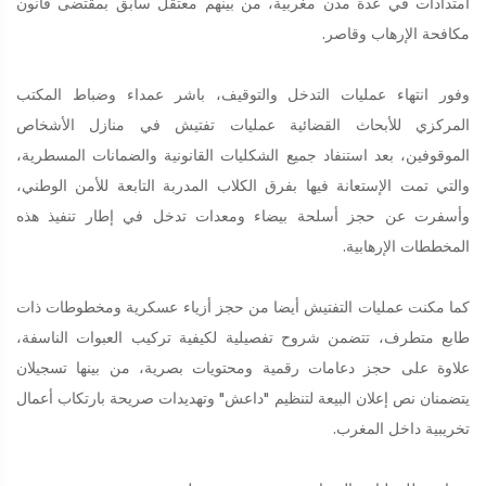
امتدادات في عدة مدن مغربية، من بينهم معتقل سابق بمقتضى قانون
مكافحة الإرهاب وقاصر.
وفور انتهاء عمليات التدخل والتوقيف، باشر عمداء وضباط المكتب
المركزي للأبحاث القضائية عمليات تفتيش في منازل الأشخاص
الموقوفين، بعد استنفاد جميع الشكليات القانونية والضمانات المسطرية،
والتي تمت الإستعانة فيها بفرق الكلاب المدربة التابعة للأمن الوطني،
وأسفرت عن حجز أسلحة بيضاء ومعدات تدخل في إطار تنفيذ هذه
المخططات الإرهابية.
كما مكنت عمليات التفتيش أيضا من حجز أزياء عسكرية ومخطوطات ذات
طابع متطرف، تتضمن شروح تفصيلية لكيفية تركيب العبوات الناسفة،
علاوة على حجز دعامات رقمية ومحتويات بصرية، من بينها تسجيلان
يتضمنان نص إعلان البيعة لتنظيم "داعش" وتهديدات صريحة بارتكاب أعمال
تخريبية داخل المغرب.