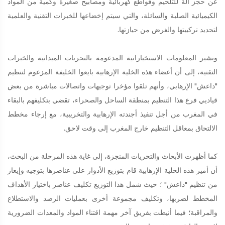
عن حجز آلة للتلحيم وقواطع كهربائية ومصابيح صغيرة وكمية من المواد
الكيميائية الصلبة والسائلة، والتي سيتم إخضاعها للخبرات التقنية والعلمية
لتحديد تركيبتها والغرض من حيازتها.
وتشير المعلومات الاستخباراتية المدعومة بالتحريات الميدانية والخبرات
التقنية، إلى أن أعضاء هذه الخلية الإرهابية بايعوا الخليفة المزعوم لتنظيم
"داعش" الإرهابي، وأنهم تلقوا مؤخرا توجيهات واتصالات مباشرة من بعض
قياديي فرع هذا التنظيم بمنطقة الساحل والصحراء، تقضي بتكليفهم بالبقاء
في المغرب من أجل تنفيذ أجندته الإرهابية والتخريبية، مع إرجاء مخطط
الالتحاق بمعاقل التنظيم خارج المغرب إلى وقت لاحق.
كما أظهرت الأبحاث والتحريات المنجزة، إلى غاية هذه المرحلة من البحث،
أن أمير هذه الخلية الإرهابية قام بتوزيع الأدوار على عناصرها بتوجيه وإيعاز
من تنظيم "داعش" ؛ حيث شمل هذا التوزيع تكليف عناصر باختيار الأهداف
المخطط لضربها، وتكليف مجموعة أخرى بعمليات الرصد والاستطلاع
والمراقبة؛ فيما أنيطت بفريق آخر مهمة اقتناء المواد والمعدات الضرورية