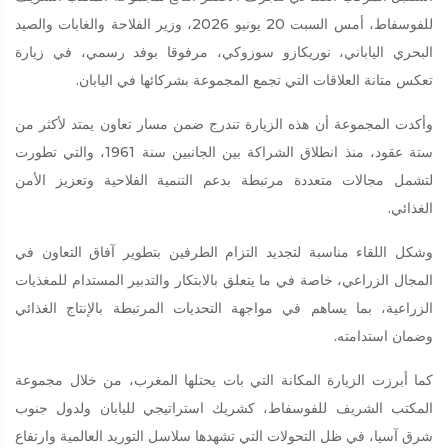
للفوسفاط، أمس السبت 20 يونيو 2026، وزير الفلاحة والغابات والصيد
البحري الياباني، نوريكازو سوزوكي، مرفوقا بوفد رسمي، في زيارة
تعكس متانة العلاقات التي تجمع المجموعة بشركائها في اليابان.
وأكدت المجموعة أن هذه الزيارة تندرج ضمن مسار تعاون يمتد لأكثر من
ستة عقود، منذ انطلاق الشراكة بين الجانبين سنة 1961، والتي تطورت
لتشمل مجالات متعددة مرتبطة بدعم التنمية الفلاحية وتعزيز الأمن
الغذائي.
وشكل اللقاء مناسبة لتجديد التزام الطرفين بتطوير آفاق التعاون في
المجال الزراعي، خاصة في ما يتعلق بالابتكار والتدبير المستدام للمغذيات
الزراعية، بما يساهم في مواجهة التحديات المرتبطة بالإنتاج الغذائي
وضمان استدامته.
كما أبرزت الزيارة المكانة التي بات يحتلها المغرب، من خلال مجموعة
المكتب الشريف للفوسفاط، كشريك استراتيجي لليابان ولدول جنوب
شرق آسيا، في ظل التحولات التي تشهدها سلاسل التوريد العالمية وارتفاع