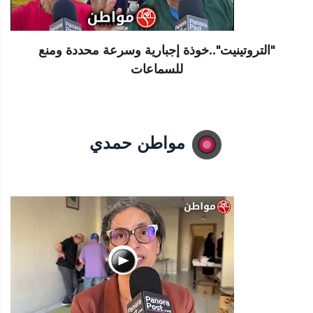
"التروتينيت"..خوذة إجبارية وسرعة محددة ومنع
للسماعات
مواطن حمدي