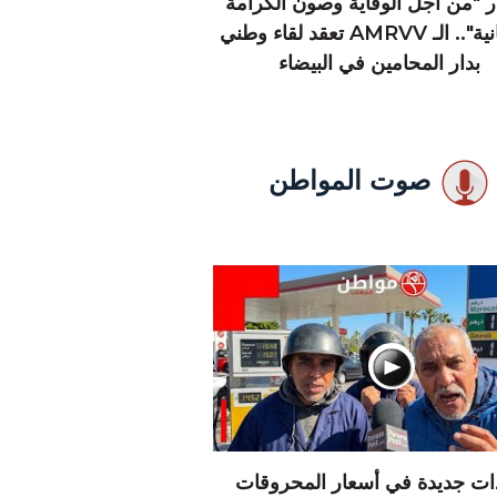
 "من أجل الوقاية وصون الكرامة
الإنسانية".. الـ AMRVV تعقد لقاء وطني
بدار المحامين في البيضاء
صوت المواطن
دات جديدة في أسعار المحروقات