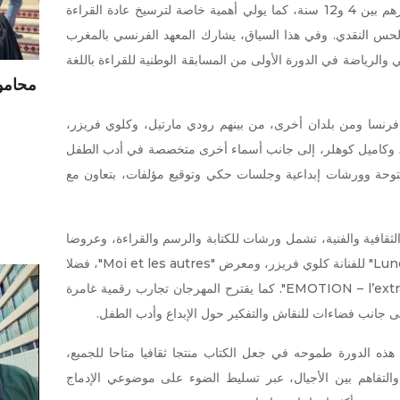
ويستهدف الحدث الأطفال الذين تتراوح أعمارهم بين 4 و12 سنة، كما يولي أهمية خاصة لترسيخ عادة القراءة
اع والحس النقدي. وفي هذا السياق، يشارك المعهد الفرنسي بالمغرب
لي والرياضة في الدورة الأولى من المسابقة الوطنية للقراءة باللغة
محامو 
كاتبا ورساما من فرنسا ومن بلدان أخرى، من بينهم رودي مارتيل، وكلوي فريزر،
لو، وكاميل كوهلر، إلى جانب أسماء أخرى متخصصة في أدب الطفل
حة وورشات إبداعية وجلسات حكي وتوقيع مؤلفات، بتعاون مع
ثقافية والفنية، تشمل ورشات للكتابة والرسم والقراءة، وعروضا
مسرحية ومعارض فنية، من أبرزها معرض "Lune" للفنانة كلوي فريزر، ومعرض "Moi et les autres"، فضلا
عن عرض "EMOTION – l’extraordinaire métamorphose". كما يقترح المهرجان تجارب رقمية غامرة
إلى جانب فضاءات للنقاش والتفكير حول الإبداع وأدب الطفل.
ذه الدورة طموحه في جعل الكتاب منتجا ثقافيا متاحا للجميع،
والتفاهم بين الأجيال، عبر تسليط الضوء على موضوعي الإدماج