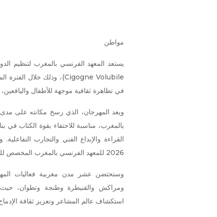
مواطن
Cigogne Volubile)، وذلك خلال الفترة الممتدة من 8 إلى 13 يونيو 2026، تحت شعار
في تظاهرة ثقافية موجهة للأطفال واليافعين، ت
ويعد المهرجان، الذي رسخ مكانته على مدى 
بالمغرب، مناسبة للاحتفاء بقوة الكتاب في بنا
2026 للمعهد الفرنسي بالمغرب المخصص للشباب المعاصر.
وستحتضن عشر مدن مغربية فعاليات المهر
ومراكش والقنيطرة وطنجة وتطوان، حيث 
استكشاف عالم المشاعر وتعزيز ثقافة الإدماج