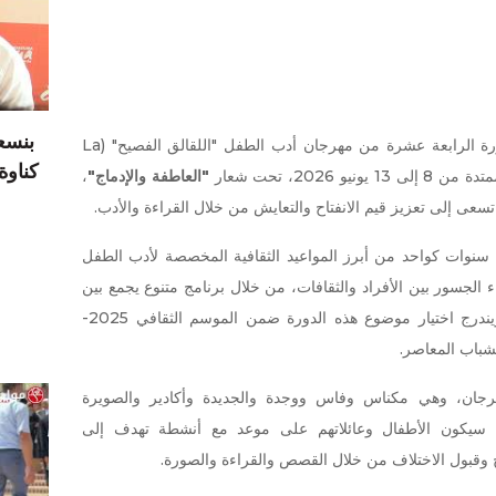
بنسع
يستعد المعهد الفرنسي بالمغرب لتنظيم الدورة الرابعة عشرة من مهرجان أدب الطفل "اللقالق الفصيح" (La
كناوة يدر 17 درهما
"العاطفة والإدماج"
،
سعى إلى تعزيز قيم الانفتاح والتعايش من خلال القراءة والأدب.
سنوات كواحد من أبرز المواعيد الثقافية المخصصة لأدب الطفل
ء الجسور بين الأفراد والثقافات، من خلال برنامج متنوع يجمع بين
القراءة والإبداع الفني والتجارب التفاعلية. ويندرج اختيار موضوع هذه الدورة ضمن الموسم الثقافي 2025-
جان، وهي مكناس وفاس ووجدة والجديدة وأكادير والصويرة
سيكون الأطفال وعائلاتهم على موعد مع أنشطة تهدف إلى
 وقبول الاختلاف من خلال القصص والقراءة والصورة.