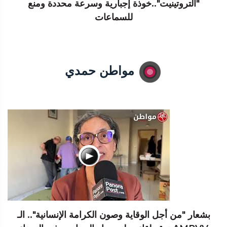
"التروتينيت"..خوذة إجبارية وسرعة محددة ومنع
للسماعات
مواطن حمدي
بشعار "من أجل الوقاية وصون الكرامة الإنسانية".. الـ