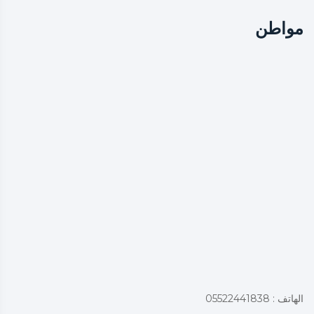
مواطن
الهاتف : 05522441838