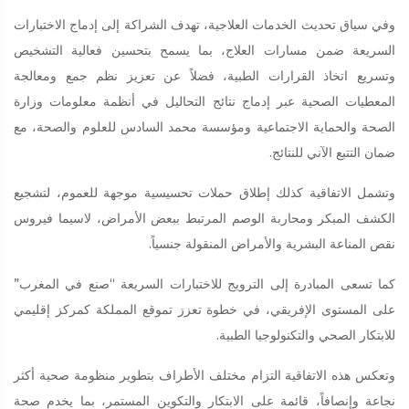
وفي سياق تحديث الخدمات العلاجية، تهدف الشراكة إلى إدماج الاختبارات
السريعة ضمن مسارات العلاج، بما يسمح بتحسين فعالية التشخيص
وتسريع اتخاذ القرارات الطبية، فضلاً عن تعزيز نظم جمع ومعالجة
المعطيات الصحية عبر إدماج نتائج التحاليل في أنظمة معلومات وزارة
الصحة والحماية الاجتماعية ومؤسسة محمد السادس للعلوم والصحة، مع
ضمان التتبع الآني للنتائج.
وتشمل الاتفاقية كذلك إطلاق حملات تحسيسية موجهة للعموم، لتشجيع
الكشف المبكر ومحاربة الوصم المرتبط ببعض الأمراض، لاسيما فيروس
نقص المناعة البشرية والأمراض المنقولة جنسياً.
كما تسعى المبادرة إلى الترويج للاختبارات السريعة “صنع في المغرب”
على المستوى الإفريقي، في خطوة تعزز تموقع المملكة كمركز إقليمي
للابتكار الصحي والتكنولوجيا الطبية.
وتعكس هذه الاتفاقية التزام مختلف الأطراف بتطوير منظومة صحية أكثر
نجاعة وإنصافاً، قائمة على الابتكار والتكوين المستمر، بما يخدم صحة