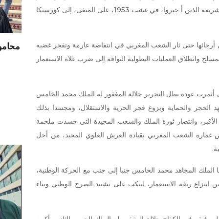
مؤامرة دنيئة ضد السلطان والعائلة الملكية الشريفة الذين أ جبروا، في غشت 1953، على المنفى، إلى كورسيكا
أرجائها حتى ثار الشعب المغربي في انتفاضة عارمة وتفجر غضبه
محامو 
لمسلح وانطلاق العمليات البطولية التواقة إلى ضرب غلاة الاستعمار
أن أثمرت عودة بطل التحرير جلالة المغفور له الملك محمد الخامس
د الحجر والحماية وبزوغ فجر الحرية والاستقلال، ومجسدا بذلك
د الأكبر، وانتصار ثورة الملك والشعب المجيدة التي جسدت ملحمة
غماره الشعب المغربي بقيادة العرش العلوي المجيد، من أجل
ة.
لملك المجاهد محمد الخامس جنبا إلى جنب مع الحركة الوطنية،
 انتزاع ربقة الاستعمار، لينكب على تشييد الصرح الوطني وبناء