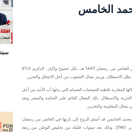
حمد الخامس
سبتة
يحيي الشعب المغربي، اليوم السبت الموافق للعاشر من رمضان 1447 هـ، بكل خشوع وإكبار، الذكرى الـ67
 بطل الاستقلال، ورمز نضال الشعوب من أجل الانعتاق والتحرر.
 المغاربة قاطبة التضحيات الجسام التي بذلها أب الأمة من أجل
حرية والاستقلال، ذلك النضال القائم على الحكمة والتبصر وبعد
مجال المقاومة والتحرير.
 محمد الخامس قد أسلم الروح إلى بارئها في العاشر من رمضان
من سنة 1380 هجرية (الموافق لـ 26 فبراير 1961)، وذلك بعد سنوات قليلة من تخليص الوطن من ربقة