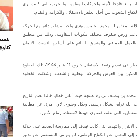
ه رزءا فادحا للأمة، ولحركات المقاومة والتحرير، التي كانت ترى
 لكفاح الشعوب من أجل الظفر بالاستقلال والكرامة والتقدم.
ة المغفور له محمد الخامس يؤدي واجبه بتشاور دائم مع الحركة
تدعيم ورص صفوف مختلف مكونات المقاومة، وذلك من منطلق
بنسع
 بالعمل الجماعي والمنسق، القائم على أساس التشبث بالإيمان
كناوة يدر 17 درهما
وتجلى تتويج هذا الجهد الوطني الجماعي الجبار في تقديم وثيقة الاستقلال بتاريخ 11 يناير 1944، تلك الخطوة
 المكين بين العرش والحركة الوطنية والشعب، وشكلت الخطوة
ل 1947، قام السلطان محمد بن يوسف بزيارة لطنجة حيث ألقى خطابا خالدا بصم التاريخ
يب الله ثراه، بشكل رسمي وبكل وضوح، لأول مرة، عن مطالبة
تعمارية التي بذلت قصارى جهدها لاستعادة زمام الأمور.
لابتزاز والتهديد التي كانت تهدف إلى ممارسة الضغط على جلالة
لى التخلي عن الكفاح الوطني، لم يتوانى المستعمر عن تدبير