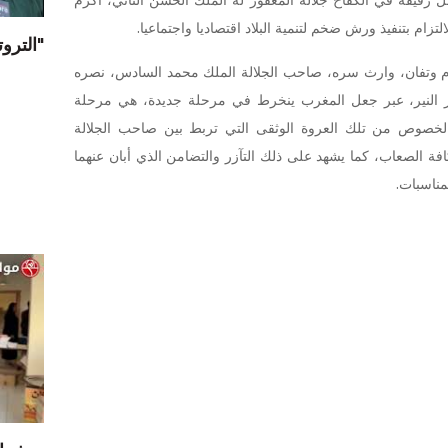
ل رفيقه في الكفاح جلالة المغفور له الملك الحسن الثاني، أكرم
تزام بتنفيذ ورش ضخم لتنمية البلاد اقتصاديا واجتماعيا.
"الترو
 وتفان، وارث سره، صاحب الجلالة الملك محمد السادس، نصره
ار النير، عبر جعل المغرب ينخرط في مرحلة جديدة، هي مرحلة
ى الخصوص من تلك العروة الوثقى التي تربط بين صاحب الجلالة
 الصعاب، كما يشهد على ذلك التآزر والتضامن الذي أبان عنهما
مناسبات.