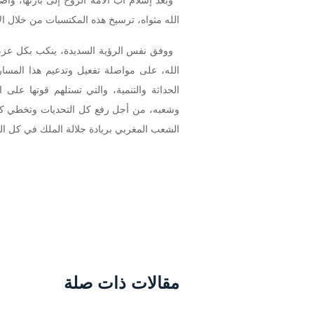
وبعد إسلام أب الأمة الروح إلى بارئها، واص
الله مثواه، ترسيخ هذه المكتسبات من خلال الال
ووفق نفس الرؤية السديدة، ينكب بكل عزم
الله، على مواصلة تفعيل وتدعيم هذا المس
الحداثة والتنمية، والتي تستلهم قوتها عل
وشعبه، من أجل رفع كل التحديات وتخطي كافة
الشعب المغربي بريادة جلالة الملك في كل ال
مقالات ذات صلة