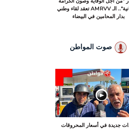
 "من أجل الوقاية وصون الكرامة
الإنسانية".. الـ AMRVV تعقد لقاء وطني
بدار المحامين في البيضاء
صوت المواطن
دات جديدة في أسعار المحروقات