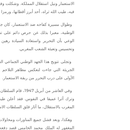
الاستعمار ونيل استقلال المملكة. وشكلت وفات
فيه، طيب الله ثراه، أحد أبرز أقطابها، ورمزا
وطوال مسيرة كفاحه ضد الاستعمار، كان جلال
الوطنية، معبرا بذلك عن حرص دائم على 
الوعي بأن التحرير واستعادة السيادة رهين
وتحسيس وتعبئة الشعب المغربي.
الجريئة التي جاءت لتعكس مظاهر التلاحم
الأولى على درب التحرر من ربقة الاستعمار.
وفي العاشر من أبري
وترك أثرا عميقا في النفوس. فقد أعلن ط
المغرب بالاستقلال، ما أثار قلق السلطات الاس
وهكذا، وبعد فشل جميع المناورات ومحاولات ا
المغفور له الملك محمد الخامس قصد دفعه إ