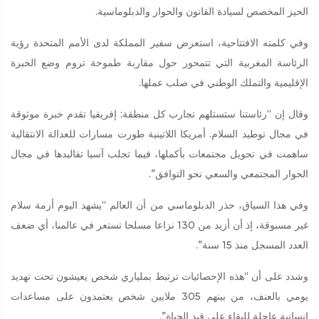
الحيز المخصص لسيادة القانون والحوار والدبلوماسية.
وفي كلمته الافتتاحية، استعرض سفير المملكة لدى الأمم المتحدة رؤية
الرئاسة المغربية التي تتمحور حول مقاربة طموحة تروم وضع الخبرة
الإقليمية والتملك الوطني في صلب عملها.
وقال إن “رئاستنا ستستلهم تجارب كل منطقة: إفريقيا تقدم خبرة موثوقة
في مجال توطيد السلام. أمريكا اللاتينية طورت مسارات للعدالة الانتقالية
ساهمت في تحويل مجتمعات بأكملها، فيما تجلب آسيا تقاليدها في مجال
الحوار المجتمعي والسعي نحو التوافق”.
وفي هذا السياق، حذر الدبلوماسي من أن العالم “يشهد اليوم أزمة سلام
غير مسبوقة، إذ أن أزيد من 130 نزاعا مسلحا تستعر في عالمنا، أي ضعف
العدد المسجل منذ 15 سنة”.
وشدد على أن “هذه الإحصائيات ترتبط بملياري شخص يعيشون تحت تهديد
يومي بالعنف، من بينهم 305 ملايين شخص يعتمدون على مساعدات
إنسانية عاجلة للبقاء على قيد الحياة”.