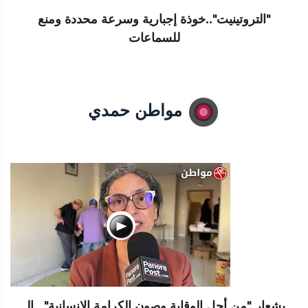
"التروتينيت"..خوذة إجبارية وسرعة محددة ومنع
للسماعات
مواطن حمدي
بشعار "من أجل الوقاية وصون الكرامة الإنسانية".. الـ