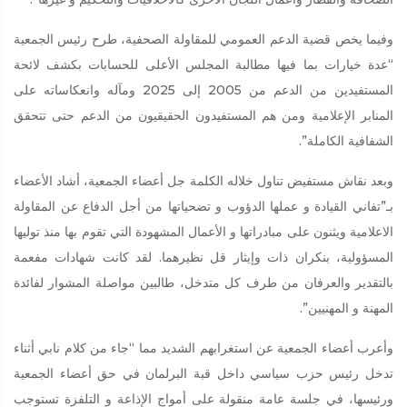
وفيما يخص قضية الدعم العمومي للمقاولة الصحفية، طرح رئيس الجمعية
“عدة خيارات بما فيها مطالبة المجلس الأعلى للحسابات بكشف لائحة
المستفيدين من الدعم من 2005 إلى 2025 ومآله وانعكاساته على
المنابر الإعلامية ومن هم المستفيدون الحقيقيون من الدعم حتى تتحقق
الشفافية الكاملة”.
وبعد نقاش مستفيض تناول خلاله الكلمة جل أعضاء الجمعية، أشاد الأعضاء
بـ”تفاني القيادة و عملها الدؤوب و تضحياتها من أجل الدفاع عن المقاولة
الاعلامية ويثنون على مبادراتها و الأعمال المشهودة التي تقوم بها منذ توليها
المسؤولية، بنكران ذات وإيثار قل نظيرهما. لقد كانت شهادات مفعمة
بالتقدير والعرفان من طرف كل متدخل، طالبين مواصلة المشوار لفائدة
المهنة و المهنيين”.
وأعرب أعضاء الجمعية عن استغرابهم الشديد مما “جاء من كلام نابي أثناء
تدخل رئيس حزب سياسي داخل قبة البرلمان في حق أعضاء الجمعية
ورئيسها، في جلسة عامة منقولة على أمواج الإذاعة و التلفزة تستوجب