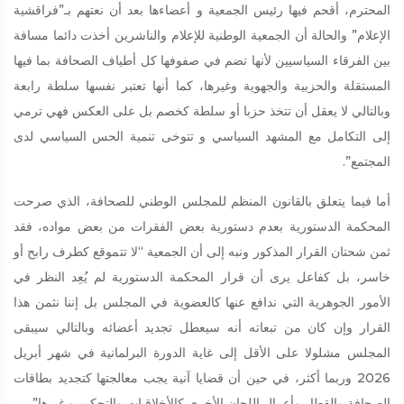
المحترم، أقحم فيها رئيس الجمعية و أعضاءها بعد أن نعتهم بـ”فراقشية
الإعلام” والحالة أن الجمعية الوطنية للإعلام والناشرين أخذت دائما مسافة
بين الفرقاء السياسيين لأنها تضم في صفوفها كل أطياف الصحافة بما فيها
المستقلة والحزبية والجهوية وغيرها، كما أنها تعتبر نفسها سلطة رابعة
وبالتالي لا يعقل أن تتخذ حزبا أو سلطة كخصم بل على العكس فهي ترمي
إلى التكامل مع المشهد السياسي و تتوخى تنمية الحس السياسي لدى
المجتمع”.
أما فيما يتعلق بالقانون المنظم للمجلس الوطني للصحافة، الذي صرحت
المحكمة الدستورية بعدم دستورية بعض الفقرات من بعض مواده، فقد
ثمن شحتان القرار المذكور ونبه إلى أن الجمعية “لا تتموقع كطرف رابح أو
خاسر، بل كفاعل يرى أن قرار المحكمة الدستورية لم يُعِد النظر في
الأمور الجوهرية التي ندافع عنها كالعضوية في المجلس بل إننا نثمن هذا
القرار وإن كان من تبعاته أنه سيعطل تجديد أعضائه وبالتالي سيبقى
المجلس مشلولا على الأقل إلى غاية الدورة البرلمانية في شهر أبريل
2026 وربما أكثر، في حين أن قضايا آنية يجب معالجتها كتجديد بطاقات
الصحافة والقطار وأعمال اللجان الأخرى كالأخلاقيات والتحكيم و غيرها”.