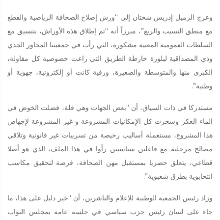
وعرج الزميل إدريس شحتان إلى “ورش إصلاح الصحافة الرياضية والقطع
مع منطق التسيب والريع”، مبرزاً أنه “تم إطلاق هذه الأوراش، بتنسيق مع
السلطات العمومية المعنية مشكورة، التي رأت في جمعيتنا المحاور الجدي
وذي المصداقية لبلورة خارطة الطريق التي راعت خصوصية كل مقاولة،
الكبرى منها والمتوسطة والصغيرة، ورقية كانت أو إلكترونية، جهوية أو
وطنية”.
مستدركا في ذات السياق، أن “بعض الجهات وهي قلة، فضلت الخوض في
الماء العكر وسخرت كل الإمكانيات المشروعة و غير المشروعة لإجهاض
هذا المشروع، مستعملة أساليب رخيصة من تسريبات غير قانونية وتلاقي
مصالح مرحلية مع فاعلين سياسيين رأوا في هذا الملف، الذي هو أصلا
قطاعي، يتعلق حصريا بمستقبل مهن الصحافة، فرصة لتحقيق مكاسب
انتخابوية بطرق شعبوية”.
وزاد رئيس الجمعية الوطنية للإعلام والناشرين، أن “خير دليل على هذا، ما
جاء على لسان رئيس حزب سياسي في جلسة عامة بمجلس النواب