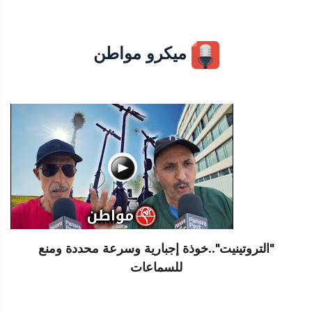
ميكرو مواطن
"التروتينيت"..خوذة إجبارية وسرعة محددة ومنع
للسماعات