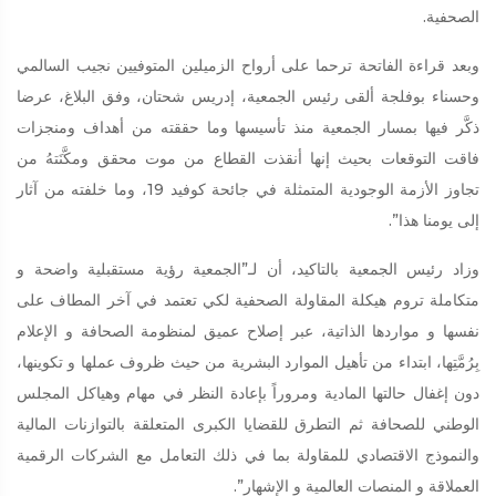
الصحفية.
وبعد قراءة الفاتحة ترحما على أرواح الزميلين المتوفيين نجيب السالمي
وحسناء بوفلجة ألقى رئيس الجمعية، إدريس شحتان، وفق البلاغ، عرضا
ذكَّر فيها بمسار الجمعية منذ تأسيسها وما حققته من أهداف ومنجزات
فاقت التوقعات بحيث إنها أنقذت القطاع من موت محقق ومكَّنَتهُ من
تجاوز الأزمة الوجودية المتمثلة في جائحة كوفيد 19، وما خلفته من آثار
إلى يومنا هذا”.
وزاد رئيس الجمعية بالتاكيد، أن لـ”الجمعية رؤية مستقبلية واضحة و
متكاملة تروم هيكلة المقاولة الصحفية لكي تعتمد في آخر المطاف على
نفسها و مواردها الذاتية، عبر إصلاح عميق لمنظومة الصحافة و الإعلام
بِرُمَّتِها، ابتداء من تأهيل الموارد البشرية من حيث ظروف عملها و تكوينها،
دون إغفال حالتها المادية ومروراً بإعادة النظر في مهام وهياكل المجلس
الوطني للصحافة ثم التطرق للقضايا الكبرى المتعلقة بالتوازنات المالية
والنموذج الاقتصادي للمقاولة بما في ذلك التعامل مع الشركات الرقمية
العملاقة و المنصات العالمية و الإشهار”.