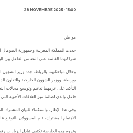
28 NOVEMBRE 2025 - 15:00
مواطن
جددت المملكة المغربية وجمهورية الصومال الفي
شراكتهما القائمة على التضامن الفاعل بين الب
وخلال مباحثاتهما بالرباط، جدد وزير الشؤون ال
بوريطة، ووزير الشؤون الخارجية والتعاون الدو
التأكيد على عزمهما تدعيم وتوسيع مجالات التع
فاعل والذي لطالما ميز العلاقات الأخوية التي ت
وفي هذا الإطار، واستكمالا للبيان المشترك ا
الاهتمام المشترك، قام المسؤولان بالتوقيع على خا
وتروم هذه الخارطة تكثيف تبادل الزيارات رفي