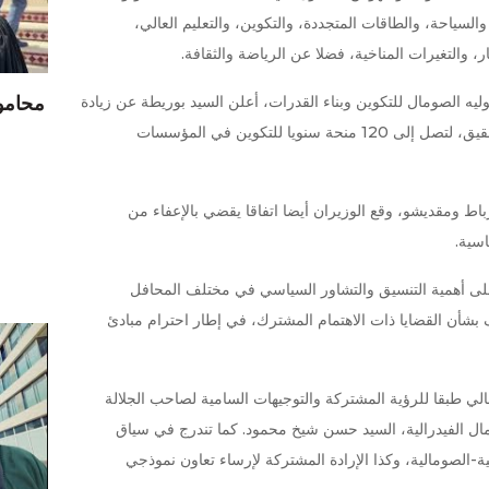
السياحة، والطاقات المتجددة، والتكوين، والتعليم العالي،
ر، والتغيرات المناخية، فضلا عن الرياضة والثقافة.
وليه الصومال للتكوين وبناء القدرات، أعلن السيد بوريطة عن زيادة
محامو 
مهمة في حصة المنح المخصصة لهذا البلد الشقيق، لتصل إلى 120 منحة سنويا للتكوين في المؤسسات
باط ومقديشو، وقع الوزيران أيضا اتفاقا يقضي بالإعفاء من
اسية.
على أهمية التنسيق والتشاور السياسي في مختلف المحافل
 بشأن القضايا ذات الاهتمام المشترك، في إطار احترام مبادئ
لي طبقا للرؤية المشتركة والتوجيهات السامية لصاحب الجلالة
ل الفيدرالية، السيد حسن شيخ محمود. كما تندرج في سياق
بية-الصومالية، وكذا الإرادة المشتركة لإرساء تعاون نموذجي