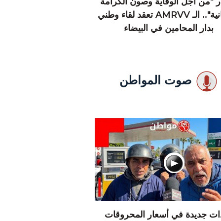
 "من أجل الوقاية وصون الكرامة
الإنسانية".. الـ AMRVV تعقد لقاء وطني
بدار المحامين في البيضاء
صوت المواطن
دات جديدة في أسعار المحروقات