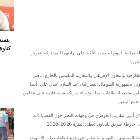
بنسع
كناوة يدر 17 درهما
درالية، اليوم الجمعة، التأكيد على إرادتهما المشتركة لتعزيز
لدين.
خارجية والتعاون الإفريقي والمغاربة المقيمين بالخارج، ناصر
لي بجمهورية الصومال الفيدرالية، عبد السلام عبدي علي، أيضا
اون متعدد القطاعات، بما يتيح بناء شراكة متينة قائمة على تضامن
جمع البلدين.
لذي أبرز التقارب الجوهري في وجهات النظر حول القضايا ذات
رطة طريق للتعاون تغطي الفترة 2026–2028.
عة المستوى، والنهوض بالتعاون في عدة قطاعات ذات الأولوية،