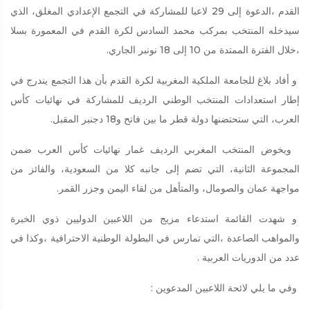
القدم ،الدعوة إلى 29 لاعبا للمشاركة في التجمع الإعدادي المغلق، الذي
سيدخله المنتخب بمركب محمد السادس لكرة القدم في المعمورة بسلا
،خلال الفترة الممتدة من 10 إلى 18 نونبر الجاري.
و أفاد بلاغ للجامعة الملكية المغربية لكرة القدم بأن هذا التجمع يندرج في
إطار استعدادات المنتخب الوطني الرديف للمشاركة في نهائيات كأس
العرب، التي ستحتضنها دولة قطر ما بين فاتح و18 دجنبر المقبل.
ويخوض المنتخب المغربي الرديف غمار نهائيات كأس العرب ضمن
المجموعة الثانية، التي تضم إلى جانبه كلا من السعودية، والفائز من
مواجهة عمان والصومال، والمتأهل من لقاء اليمن وجزر القمر.
و شهدت القائمة استدعاء مزيج من اللاعبين الدوليين ذوي الخبرة
والمواهب الصاعدة ،التي تمارس في البطولة الوطنية الاحترافية ،وكذا في
عدد من الدوريات العربية .
وفي ما يلي لائحة اللاعبين المدعوين :