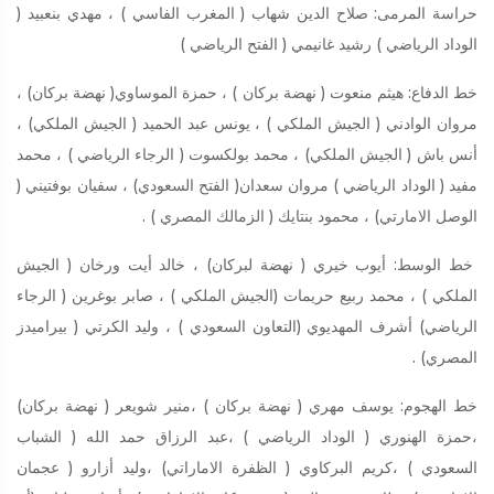
حراسة المرمى: صلاح الدين شهاب ( المغرب الفاسي ) ، مهدي بنعبيد (
الوداد الرياضي ) رشيد غانيمي ( الفتح الرياضي )
خط الدفاع: هيثم منعوت ( نهضة بركان ) ، حمزة الموساوي( نهضة بركان) ،
مروان الوادني ( الجيش الملكي ) ، يونس عبد الحميد ( الجيش الملكي) ،
أنس باش ( الجيش الملكي) ، محمد بولكسوت ( الرجاء الرياضي ) ، محمد
مفيد ( الوداد الرياضي ) مروان سعدان( الفتح السعودي) ، سفيان بوفتيني (
الوصل الامارتي) ، محمود بنتايك ( الزمالك المصري ) .
خط الوسط: أيوب خيري ( نهضة لبركان) ، خالد أيت ورخان ( الجيش
الملكي ) ، محمد ربيع حريمات (الجيش الملكي ) ، صابر بوغرين ( الرجاء
الرياضي) أشرف المهديوي (التعاون السعودي ) ، وليد الكرتي ( بيراميدز
المصري) .
خط الهجوم: يوسف مهري ( نهضة بركان ) ،منير شويعر ( نهضة بركان)
،حمزة الهنوري ( الوداد الرياضي ) ،عبد الرزاق حمد الله ( الشباب
السعودي ) ،كريم البركاوي ( الظفرة الاماراتي) ،وليد أزارو ( عجمان