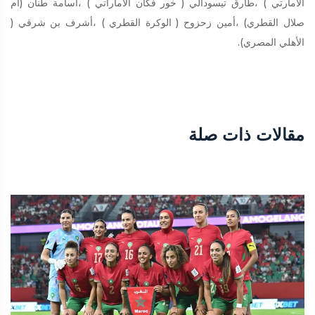
الامارتي ) ،طارق تيسودالي ( خور فكان الاماراتي ) ،أسامة طنان (أم
صلال القطري) ،أمين زحزوح ( الوكرة القطري ) ،أشرف بن شرقي (
الأهلي المصري).
مقالات ذات صلة