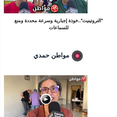
"التروتينيت"..خوذة إجبارية وسرعة محددة ومنع
للسماعات
مواطن حمدي