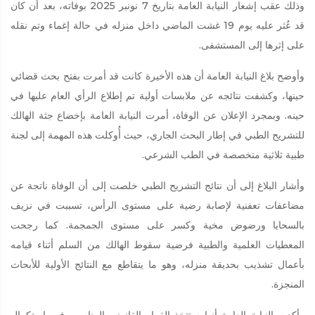
وذلك عقب إشعار النيابة العامة بتاريخ 7 نونبر 2025 بوفاته، بعد أن كان
قد عُثر عليه يوم 19 غشت الماضي داخل منزله في حالة إغماء وتم نقله
على إثرها إلى المستشفى.
وأوضح بلاغ النيابة العامة أن هذه الأخيرة كانت قد أمرت بفتح بحث قضائي
حينها، وكشفت نتائجه عن ملابسات أولية تم إطلاع الرأي العام عليها في
حينه. وبمجرد الإعلان عن الوفاة، أمرت النيابة العامة بإخضاع جثة الهالك
للتشريح الطبي في إطار البحث الجاري، حيث أُوكلت هذه المهمة إلى لجنة
طبية ثلاثية متخصصة في الطب الشرعي.
وأشار البلاغ إلى أن نتائج التشريح الطبي خلصت إلى أن الوفاة ناتجة عن
مضاعفات تعفنية لإصابة رضية على مستوى الرأس، تسببت في نزيف
بالسحايا ورضوض مخية وكسر على مستوى الجمجمة. كما رجحت
المعطيات العلمية والطبية فرضية سقوط الهالك من السلم أثناء قيامه
بأعمال تشذيب بحديقة منزله، وهو ما يتقاطع مع النتائج الأولية للأبحاث
المنجزة.
وأكدت النيابة العامة أنها ستتخذ القرار القانوني المناسب فور استكمال