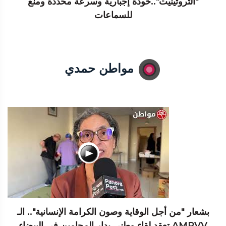
"التروتينيت"..خوذة إجبارية وسرعة محددة ومنع
للسماعات
مواطن حمدي
بشعار "من أجل الوقاية وصون الكرامة الإنسانية".. الـ
AMRVV تعقد لقاء وطني بدار المحامين في البيضاء