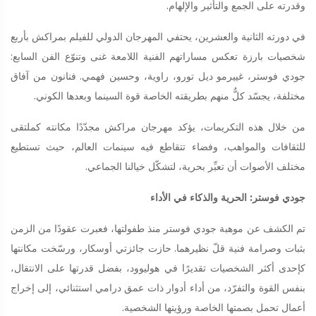
وقدرته على الجمع والتأثير والإلهام.
في دورته الثانية والعشرين، يحتفي المهرجان الدولي للفيلم بمراكش بأربع
شخصيات بارزة تعكس مساراتهم الفنية اللامعة غنى وتنوّع الفن السابع:
جودي فوستر، غييرمو ديل تورو، راوية، وحسين فهمي. فنانون من آفاق
مختلفة، يجسّد كلٌّ منهم بطريقته الخاصة قوة السينما وبعدها الكوني.
من خلال هذه التكريمات، يؤكد مهرجان مراكش مجدّدًا مكانته كملتقى
للثقافات والمواهب، وفضاء تتقاطع فيه سينمات العالم، حيث تستطيع
مختلف الأصوات أن تعبِّر بحرية، لتشكّل خيالنا الجماعي.
جودي فوستر: الحرية والذكاء في الأداء
تم الكشف عن موهبة جودي فوستر منذ طفولتها، فعبرت عقودًا من الزمن
بثبات وصرامة فنية قلّ نظيرهما. حازت جائزتي أوسكار، ورسّخت مكانتها
كإحدى أكثر الشخصيات تقديرًا في هوليوود، بفضل قدرتها على الانتقال،
بنفس القوة والتفرّد، من أداء أدوار ذات عمق درامي استثنائي، إلى إخراج
أعمال تحمل بصمتها الخاصة ورؤيتها الشخصية.