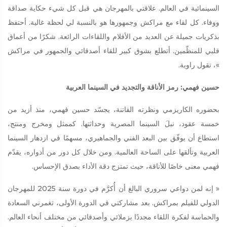
السينمائية في العالم. علاقتي بالمهرجان هي قبل كل شيء حكاية صداقة
ووفاء. كل لقاء مع مراكش وجمهورها هو بالنسبة لي لحظة غالية. أحتفظ
بذكريات جميلة عن العديد من الأفلام واللقاءات الرائعة. شكرًا من أعماق
قلبي للمنظّمين. أتطلع بشوق كبير للقاء أصدقائي والجمهور في مراكش
»، تقول راوية.
حسين فهمي: رمز الأناقة والتجديد في السينما العربية
بحضوره الكاريزمي ونظرته الفاتنة، يجسّد حسين فهمي، منذ أزيد من
خمسة عقود، نبلَ السينما المصرية وحداثتها. كممثل ومخرج ومنتج،
استطاع أن يوفّق بين البعد الفني والجماهيري، مسهمًا في ازدهار السينما
العربية وتألقها على الساحة العالمية. ومن خلال كل دور من أدواره، يقدّم
فهمي معنى خاصًا للأناقة، حيث تمتزج دقة الأداء بصدق الإحساس.
« إنه لمن دواعي سروري البالغ أن أُكرَّم في دورة سنة 2025 للمهرجان
الدولي للفيلم بمراكش. بعد مشاركتي في الدورة الأولى، تغمرني السعادة
والحماسة لفكرة اللقاء مجددًا بزملائي وأصدقائي من مختلف أنحاء العالم.