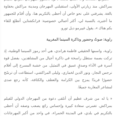
بمراكش. منذ زيارتي الأولى، استقبلني المهرجان ومدينة مراكش بحفاوة
بالغة. يشرفني على نحو خاص أن أحظى بالتكريم هنا، وأن أقدّم للجمهور
ما أعتبره، بالنسبة لي، أكثر أعمالي خصوصية: فرانكشتاين. أتطلع للقاء
بكم هناك »، يقول غييرمو ديل تورو.
راوية: صوتٌ وحضور وذاكرة السينما المغربية
راوية، واسمها الحقيقي فاطمة هراندي، هي أحد رموز السينما الوطنية، إذ
تركت بصمة ستظل راسخة في ذاكرة أجيال من المشاهدين، بفضل قوة
آسرة في الأداء وصدقٍ عميق في التمثيل. من خشبة المسرح إلى أفلام
نرجس النجار، ونور الدين لخماري، وليلى المراكشي، استطاعت أن ترسّخ
حضورًا فريدًا يمزج بين الكرامة والعطف والكثافة، كأنه رجع صدى
لمشاعر المغاربة جميعًا.
« يا له من شرف عظيم أن أتلقى دعوة من المهرجان الدولي للفيلم
بمراكش. تغمرني سعادة كبيرة وإحساس رائع يصعب وصفه أن أحظى
بالتكريم في بلدي، في المدينة الحمراء، في واحد من أكبر المهرجانات