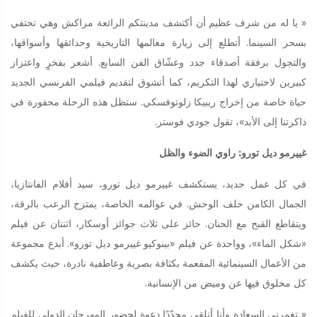
« يا له من شرف عظيم أن أكتشف مدينتكم الرائعة مراكش وهي تحتفي
بسحر السينما. أتطلع إلى زيارة معالمها التاريخية وحدائقها وأسواقها،
والتجول برفقة أصدقاء جدد وعشّاق الفن السابع. أشعر بفخرٍ واعتزاز
كبيرين لاختياري لهذا التكريم، كما أتشوق لتقديم فيلمي الفرنسي الجديد
حياة خاصة من إخراج ريبيكا زلوتوفسكي. ستظل هذه الرحلة محفورة في
ذاكرتنا إلى الأبد»، تقول جودي فوستر.
غييرمو ديل تورو: راوي الضوء والظل
في كل عمل جديد، يستكشف غييرمو ديل تورو، سيد أفلام الفانتازيا،
الجمال الكامن خلف الوحش. في عوالمه الخاصة، يمتزج الرعب بالرقة،
ويتقاطع القبح مع الحنان. حائز على ثلاث جوائز أوسكار، اثنتان عن فيلم
«شكل الماء»، وواحدة عن فيلم «بينوكيو غييرمو ديل تورو». أبدع مجموعة
من الأعمال السينمائية المفعمة بكثافة بصرية وعاطفية نادرة، حيث يكشف
كل مخلوق فيها عن وميض من الإنسانية.
« تغمرني السعادة وأنا أتلقى مجدّدًا دعوة لحضور المهرجان الدولي للفيلم