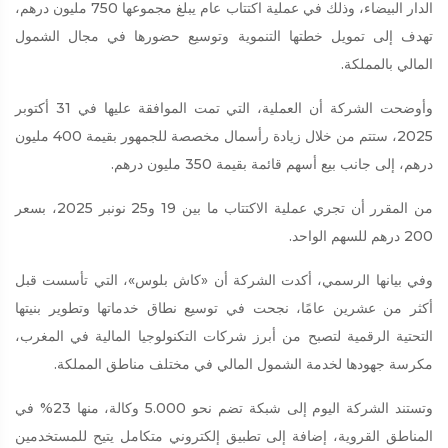
الدار البيضاء، وذلك في عملية اكتتاب عام يبلغ مجموعها 750 مليون درهم،
تهدف إلى تمويل خطتها التنموية وتوسيع حضورها في مجال الشمول
المالي بالمملكة.
وأوضحت الشركة أن العملية، التي تمت الموافقة عليها في 31 أكتوبر
2025، ستتم من خلال زيادة رأسمال مخصصة للجمهور بقيمة 400 مليون
درهم، إلى جانب بيع أسهم قائمة بقيمة 350 مليون درهم.
من المقرر أن تجري عملية الاكتتاب ما بين 19 و25 نونبر 2025، بسعر
200 درهم للسهم الواحد.
وفي بيانها الرسمي، أكدت الشركة أن «كاش بلوس»، التي تأسست قبل
أكثر من عشرين عامًا، نجحت في توسيع نطاق خدماتها وتطوير بنيتها
التحتية الرقمية لتصبح من أبرز شركات التكنولوجيا المالية في المغرب،
مكرسة جهودها لخدمة الشمول المالي في مختلف مناطق المملكة.
وتستند الشركة اليوم إلى شبكة تضم نحو 5.000 وكالة، منها 23% في
المناطق القروية، إضافة إلى تطبيق إلكتروني متكامل يتيح للمستخدمين