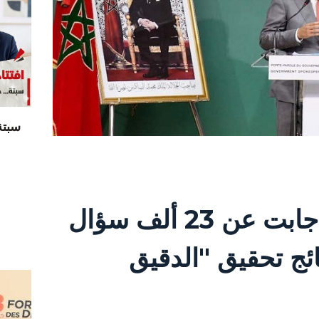
سبتة
بايتاس: الحكومة أجابت عن 23 ألف سؤال
ائج تحقيق "الدقيق