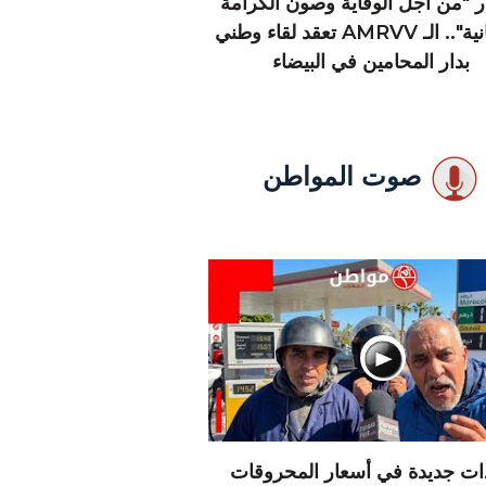
 "من أجل الوقاية وصون الكرامة
الإنسانية".. الـ AMRVV تعقد لقاء وطني
بدار المحامين في البيضاء
صوت المواطن
دات جديدة في أسعار المحروقات