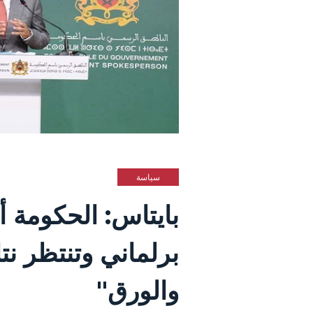
سياسة
برلماني وتنتظر نت
والورق"