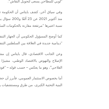
“لوبي للمطاحن يسعى لتحويل النقاش”.
وفي سياق آخر، كشف بايتاس أن الحكومة تف
نسبة اعتبرها “مرتفعة مقارنة بالحكومات الساب
“دينامية جديدة في العلاقة بين السلطتين التنفي
الفلاحي”، وهو ما يعكس – حسب قوله – “قوة ال
أما بخصوص الاستثمار العمومي، فأبرز أن حج
البنية التحتية الكبرى، من طرق ومستشفيات و