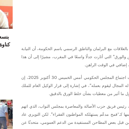
بنسع
كناوة يدر 17 درهما
لعلاقات مع البرلمان والناطق الرسمي باسم الحكومة، أن النيابة
 والورق” التي أثارت جدلًا واسعًا في المغرب، مشيرًا إلى أن هذا
 إضافي في الوقت الراهن.
وقال بايتاس، خلال الندوة الصحافية التي تلت اجتماع المجلس الحكومي أمس الخميس 30 أكتوبر 2025، إن
ك له المجال ليقوم بعمله”، في إشارة إلى قرار الوكيل العام للملك
ل ما أثير من معطيات بشأن خلط الورق بالدقيق.
 رئيس فريق حزب الأصالة والمعاصرة بمجلس النواب، الذي اتهم
 كـ“قمح مدعّم يستهلكه المواطنون الفقراء”. لكن التويزي عاد
” من قبل بعض المطاحن المستفيدة من الدعم العمومي، متحدثًا عن