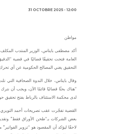
31 OCTOBRE 2025 - 12:00
مواطن
أكد مصطفى بايتاس، الوزير المنتدب المكلف با
العامة فتحت تحقيقًا قضائيًا في قضية “الدقيق
التحقيق يغني المصالح الحكومية عن أي تحرك
“هناك بحثًا قضائيًا قائمًا الآن، ويجب أن نتر
لدى محكمة الاستئناف بالرباط بفتح تحقيق حو
القضية تفجّرت عقب تصريحات أحمد التويزي،
بعض الشركات بـ“طحن الأوراق فقط” وتقديمها
لاحقًا ليؤكد أن المقصود هو “تزوير الفواتير