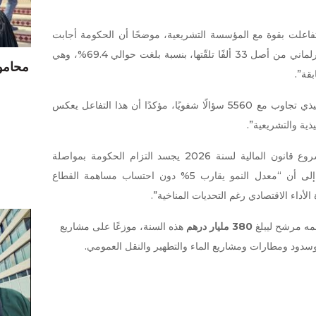
اعلت بقوة مع المؤسسة التشريعية، موضحًا أن الحكومة أجابت
منذ أكتوبر 2021 عن 23 ألفًا و200 سؤال برلماني من أصل 33 ألفًا تلقّتها، بنسبة بلغت حوالي 69.4%، وهي
محامو 
قة”.
كما أوضح المسؤول الحكومي أن الجهاز التنفيذي تجاوب مع 5560 سؤالًا شفويًا، مؤكدًا أن هذا التفاعل يعكس
ذية والتشريعية”.
وعن الجانب الاقتصادي، قال بايتاس إن مشروع قانون المالية لسنة 2026 يجسد التزام الحكومة بمواصلة
الإصلاح والنهوض بالاقتصاد الوطني، مشيرًا إلى أن “معدل النمو يقارب 5% دون احتساب مساهمة القطاع
أداء الاقتصادي رغم التحديات المناخية”.
مه مرشح ليبلغ
380 مليار درهم
هذه السنة، موزعًا على مشاريع
سدود ومطارات ومشاريع الماء والتطهير والنقل العمومي.