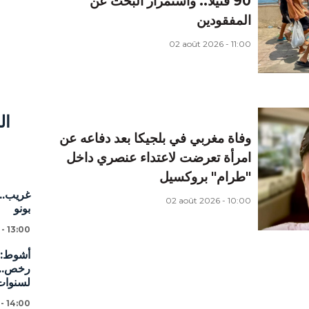
90 قتيلا.. واستمرار البحث عن
المفقودين
02 août 2026 - 11:00
ال
وفاة مغربي في بلجيكا بعد دفاعه عن
امرأة تعرضت لاعتداء عنصري داخل
"طرام" بروكسيل
غريب...
02 août 2026 - 10:00
بونو
 - 13:00
لسنوات
 - 14:00