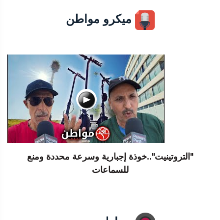
ميكرو مواطن
"التروتينيت"..خوذة إجبارية وسرعة محددة ومنع
للسماعات