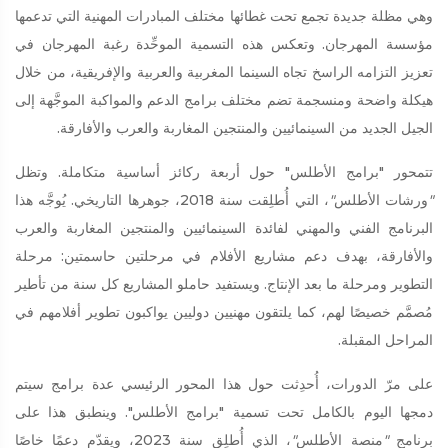
وهي مظلة جديدة تجمع تحت غطائها مختلف المبادرات المهنية التي تدعمها
مؤسسة المهرجان. وتعكس هذه التسمية الموحِّدة رغبة المهرجان في
تعزيز التزامه الراسخ تجاه السينما المغربية والعربية والإفريقية، من خلال
هيكلة واضحة ومنسجمة تضم مختلف برامج الدعم والمواكبة الموجَّهة إلى
الجيل الجديد من السينمائيين والمنتجين المغاربة والعرب والأفارقة.
تتمحور "برامج الأطلس" حول أربعة ركائز أساسية متكاملة. وتظل
"
ورشات الأطلس
"
، التي أُطلِقت سنة 2018، جوهرها التاريخي. يُوجَّه هذا
البرنامج الفني والمهني لفائدة السينمائيين والمنتجين المغاربة والعرب
والأفارقة، بهدف دعم مشاريع الأفلام في مرحلتين حاسمتين: مرحلة
التطوير ومرحلة ما بعد الإنتاج. ويستفيد حاملو المشاريع كل سنة من تأطير
مُصمَّم خصيصًا لهم، كما يلتقون مهنيين دوليين يواكبون تطوير أفلامهم في
المراحل المقبلة.
على مرّ الدورات، أُحدِثت حول هذا المحور الرئيسي عدة برامج سيتم
دمجها اليوم بالكامل تحت تسمية "برامج الأطلس". وينطبق هذا على
برنامج
"
منصة الأطلس
"
، الذي أُطلِق سنة 2023، ويقدّم دعمًا خاصًا