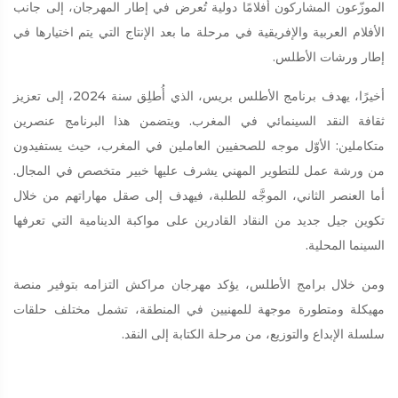
الموزّعون المشاركون أفلامًا دولية تُعرض في إطار المهرجان، إلى جانب
الأفلام العربية والإفريقية في مرحلة ما بعد الإنتاج التي يتم اختيارها في
إطار ورشات الأطلس.
أخيرًا، يهدف برنامج الأطلس بريس، الذي أُطلِق سنة 2024، إلى تعزيز
ثقافة النقد السينمائي في المغرب. ويتضمن هذا البرنامج عنصرين
متكاملين: الأوّل موجه للصحفيين العاملين في المغرب، حيث يستفيدون
من ورشة عمل للتطوير المهني يشرف عليها خبير متخصص في المجال.
أما العنصر الثاني، الموجَّه للطلبة، فيهدف إلى صقل مهاراتهم من خلال
تكوين جيل جديد من النقاد القادرين على مواكبة الدينامية التي تعرفها
السينما المحلية.
ومن خلال برامج الأطلس، يؤكد مهرجان مراكش التزامه بتوفير منصة
مهيكلة ومتطورة موجهة للمهنيين في المنطقة، تشمل مختلف حلقات
سلسلة الإبداع والتوزيع، من مرحلة الكتابة إلى النقد.