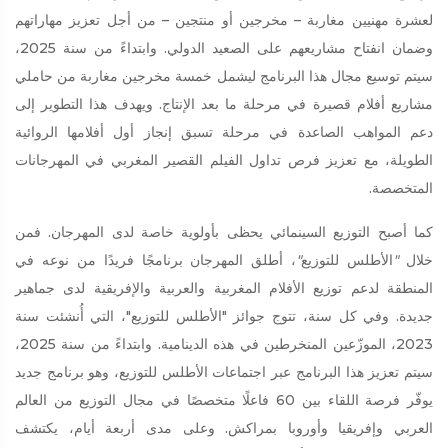
لعشرة مهنيين مغاربة – مخرجين أو منتجين – من أجل تعزيز مهاراتهم
وضمان انفتاح مشاريعهم على الصعيد الدولي. وابتداءً من سنة 2025،
سيتم توسيع مجال هذا البرنامج ليشمل خمسة مخرجين مغاربة من حاملي
مشاريع أفلام قصيرة في مرحلة ما بعد الإنتاج. ويهدف هذا التطوير إلى
دعم المواهب الصاعدة في مرحلة تسبق إنجاز أول أفلامها الروائية
الطويلة، مع تعزيز فرص تداول الفيلم القصير المغربي في المهرجانات
المتخصصة.
كما أصبح التوزيع السينمائي يحظى بأولوية خاصة لدى المهرجان. فمن
خلال
"
الأطلس للتوزيع
"
، أطلق المهرجان برنامجًا فريدًا من نوعه في
المنطقة لدعم توزيع الأفلام المغربية والعربية والإفريقية لدى جماهير
جديدة. وفي كل سنة، تتوج جوائز "الأطلس للتوزيع"، التي أُنشئت سنة
2023، الموزّعين المنخرطين في هذه الدينامية. وابتداءً من سنة 2025،
سيتم تعزيز هذا البرنامج عبر اجتماعات الأطلس للتوزيع، وهو برنامج جديد
يوفّر فرصة اللقاء بين 60 فاعلًا متخصصًا في مجال التوزيع من العالم
العربي وإفريقيا وأوروبا بمراكش. وعلى مدى أربعة أيام، يكتشف