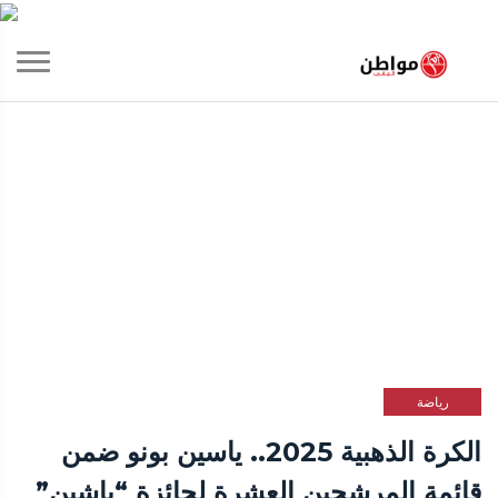
رياضة
الكرة الذهبية 2025.. ياسين بونو ضمن
قائمة المرشحين العشرة لجائزة “ياشين”