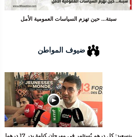
سبتة... حين تهزم السياسات العمومية الأمل
ضيوف المواطن
بنسعيد: كل درهم يُستثمر في مهرجان كناوة يدر 17 درهما