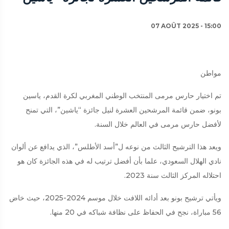
07 AOÛT 2025 - 15:00
مواطن
تم اختيار حارس مرمى المنتخب الوطني المغربي لكرة القدم، ياسين
بونو، ضمن قائمة المرشحين العشرة لنيل جائزة “ياشين”، التي تمنح
لأفضل حارس مرمى في العالم خلال السنة.
ويعد هذا الترشيح الثالث من نوعه ل”أسد الأطلس”، الذي يدافع عن ألوان
نادي الهلال السعودي، علما بأن أفضل ترتيب له في هذه الجائزة كان هو
احتلاله المركز الثالث سنة 2023.
ويأتي ترشيح بونو بعد أدائه اللافت خلال موسم 2024-2025، حيث خاض
56 مباراة، نجح في الحفاظ على نظافة شباكه في 20 منها.