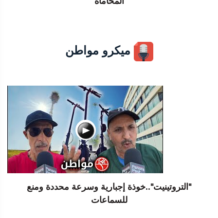
المحاماة
ميكرو مواطن
"التروتينيت"..خوذة إجبارية وسرعة محددة ومنع
للسماعات