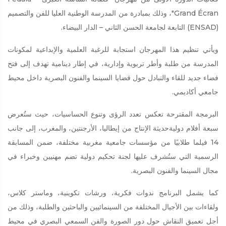
Grand Écran"، وذلك بمبادرة من المدرسة الوطنية العليا للفن والتصميم
(ENSAD) التابعة لجامعة الحسن الثاني – الدار البيضاء.
ويأتي تنظيم هذا المهرجان استجابة للرغبة العلمية والإبداعية لمكونات
المدرسة من طلبة وأطر تربوية وإدارية، في إطار دينامية تهدف إلى فتح
فضاء جديد للقاء والتبادل حول قضايا السينما والفنون البصرية داخل محيط
جامعي أكاديمي.
البرمجة المقترحة تعكس تعدد الرؤى وتنوع الحساسيات، حيث ستُعرض
سبعة أفلام دوليةحديثة الإنتاج من إيطاليا، الأرجنتين، والمغرب، إلى جانب
14 فيلما طلابيًا من مؤسسات جامعية مغربية مختلفة، ضمن المسابقة
الرسمية التي ستُشرف عليها لجنة تحكيم دولية تضم مهنيين وخبراء في
مجال السينما والفنون البصرية.
كما يشمل البرنامج ندوات فكرية، ورشات تكوينية، وماستر كلاس،
ولقاءات بين الأجيال المختلفة من السينمائيين والباحثين والطلبة، وذلك من
أجل تعميق النقاش حول دور الصورة والفن السمعي البصري في محيط