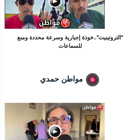
"التروتينيت"..خوذة إجبارية وسرعة محددة ومنع
للسماعات
مواطن حمدي