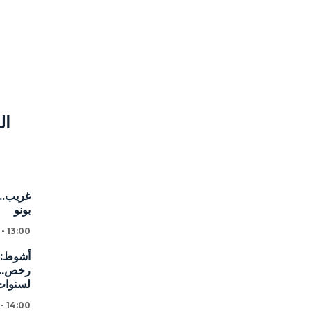
ال
غريب...
بونو
 - 13:00
لسنوات
 - 14:00