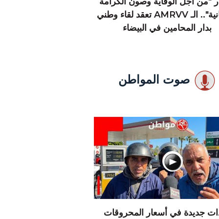
 "من أجل الوقاية وصون الكرامة
الإنسانية".. الـ AMRVV تعقد لقاء وطني
بدار المحامين في البيضاء
صوت المواطن
دات جديدة في أسعار المحروقات