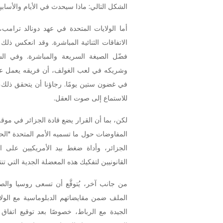
الشكل التالي: ماذا سيحدث في الأيام والأسابيع
أما الولايات المتحدة في عهد دونالد ترامب
الاتفاقات الثنائية المباشرة. وقد انعكس ذل
فضّل الصيغة السريعة والمباشرة. وفي ا
وشريكه في لعب الغولف، أن فريقه يعمل على 
في غضون ستين يومًا. رجاؤنا أن يتحقق ذلك،
للاستماع إلى صوت العقل.
لكن، بما أن القرار يضع قادة الجزائر في موق
المفاوضات حول ما تسميه الأمم المتحدة "الح
الجزائر، وأداة ضغط بيد الأمريكيين على ال
القانونيين لتفكيك هذه المعضلة الجدية التي تنت
من جانب آخر، يُتوقَّع أن تسعى روسيا والص
الملف ضمن مقايضاتهم الدبلوماسية مع الولايا
الجيدة مع الرباط، خصوصًا بعد توقيع اتفاق 