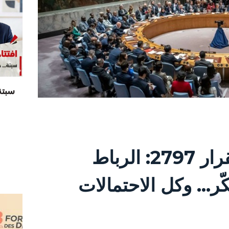
سبتة
أوراق (1227) : القرار 2797: الرباط
ّر... وكل الاحتمالات