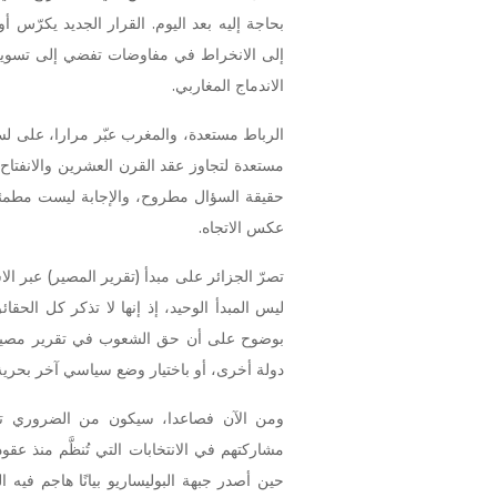
بحاجة إليه بعد اليوم. القرار الجديد يكرّس أ
إلى الانخراط في مفاوضات تفضي إلى تسوية نه
الاندماج المغاربي.
الرباط مستعدة، والمغرب عبّر مرارا، على لس
مستعدة لتجاوز عقد القرن العشرين والانفتا
حقيقة السؤال مطروح، والإجابة ليست مطمئنة،
عكس الاتجاه.
تصرّ الجزائر على مبدأ (تقرير المصير) عبر الا
بوضوح على أن حق الشعوب في تقرير مصيرها 
دولة أخرى، أو باختيار وضع سياسي آخر بحرية 
ومن الآن فصاعدا، سيكون من الضروري تع
حين أصدر جبهة البوليساريو بيانًا هاجم في