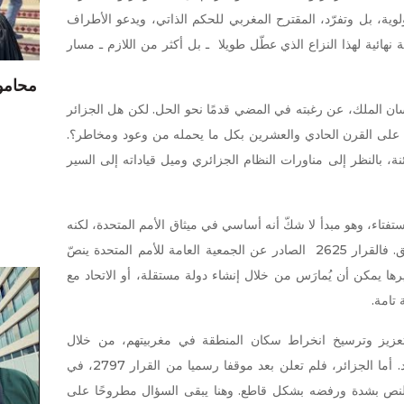
ولوية، بل وتفرّد، المقترح المغربي للحكم الذاتي، ويدعو الأطراف
ائية لهذا النزاع الذي عطّل طويلا ـ بل أكثر من اللازم ـ مسار
محامو 
ان الملك، عن رغبته في المضي قدمًا نحو الحل. لكن هل الجزائر
ح على القرن الحادي والعشرين بكل ما يحمله من وعود ومخاطر؟.
 بالنظر إلى مناورات النظام الجزائري وميل قياداته إلى السير
ستفتاء، وهو مبدأ لا شكّ أنه أساسي في ميثاق الأمم المتحدة، لكنه
ليس المبدأ الوحيد، إذ إنها لا تذكر كل الحقائق. فالقرار 2625 الصادر عن الجمعية العامة للأمم المتحدة ينصّ
يمكن أن يُمارَس من خلال إنشاء دولة مستقلة، أو الاتحاد مع
تامة.
زيز وترسيخ انخراط سكان المنطقة في مغربيتهم، من خلال
مشاركتهم في الانتخابات التي تُنظَّم منذ عقود. أما الجزائر، فلم تعلن بعد موقفا رسميا من القرار 2797، في
ه النص بشدة ورفضه بشكل قاطع. وهنا يبقى السؤال مطروحًا على