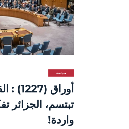
سياسة
تبتسم، الجزائر تفك
واردة!