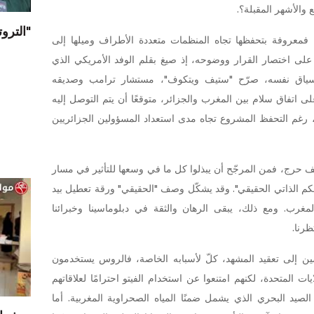
 والأشهر المقبلة؟.
"الترو
، فمعروفة بتحفظها تجاه المنظمات متعددة الأطراف وميلها إلى
ك على اختصار القرار ووضوحه، إذ صيغ بقلم الوفد الأمريكي الذي
لسياق نفسه، صرّح "ستيف ويتكوف"، مستشار ترامب وصديقه
اتفاق سلام بين المغرب والجزائر، متوقعًا أن يتم التوصل إليه
 رغم التحفظ المشروع تجاه مدى استعداد المسؤولين الجزائريين
ف حرج، فمن المرجّح أن يبذلوا كل ما في وسعها للتأثير في مسار
كم الذاتي الحقيقي". وقد يشكّل وصف "الحقيقي" ورقة تعطيل بيد
مغرب. ومع ذلك، يبقى الرهان والثقة في دبلوماسينا وخبرائنا
ظرنا.
ين إلى تعقيد المشهد، كلّ لأسبابه الخاصة، فالروس يستخدمون
ت المتحدة، لكنهم امتنعوا عن استخدام الفيتو احترامًا لعلاقاتهم
الصيد البحري الذي يشمل ضمنًا المياه الصحراوية المغربية. أما