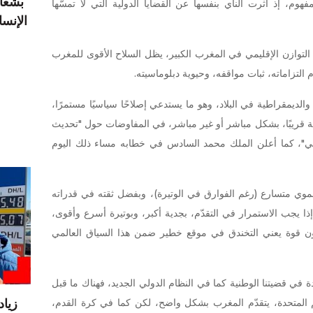
بشعار
فهوم، إذ آثرت النأي بنفسها عن القضايا الدولية التي لا تمسّها
التوازن الإقليمي في المغرب الكبير، يظل السلاح الأقوى للمغرب
 التزاماته، ثبات مواقفه، وحيوية دبلوماسيته.
والديمقراطية في البلاد، وهو ما يستدعي إصلاحًا سياسيًا مستمرًا،
ة قريبًا، بشكل مباشر أو غير مباشر، في المفاوضات حول "تحديث
ذاتي"، كما أعلن الملك محمد السادس في خطابه مساء ذلك اليوم
وي متسارع (رغم الفوارق في الوتيرة)، وبفضل ثقته في قدراته
ا يجب الاستمرار في التقدّم، بجدية أكبر، وبوتيرة أسرع وأقوى،
ء دون قوة يعني التخندق في موقع خطير ضمن هذا السياق العالمي
دة في قضيتنا الوطنية كما في النظام الدولي الجديد، فهناك ما قبل
وم، في الأمم المتحدة، يتقدّم المغرب بشكل واضح، لكن كما في كرة القدم،
زيا