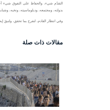
التقدّم شيء، والحفاظ على التفوق شيء آخ
بدولته، ومجتمعه، ودبلوماسيته، ونخبه، وشبابه
وفي انتظار القادم، لنفرح بما تحقق، ولنبقَ إيجاب
مقالات ذات صلة