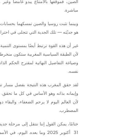
الصين، فموقفها بالامتناع يبدو غامضا وغير م
مباشرة.
وبينما تثبت روسيا والصين تمسكهما بحسابات 
هو جديّته — تلك الجدية التي تتجلى في احترام
غير أن هذه القوة ترتبط أيضًا بمستوى التنمية 
لأن الطبقة السياسية المغربية ستكون منخرط
وصياغة التفاصيل النهائية لمقترح الحكم ال
نفسه.
لقد حقق المغرب هذه النتيجة بفضل مسار تنم
وإيمانه بذاته وهو الأساس في كل ما تحقق. إذ
لأن العالم اليوم لا يرحم الضعفاء، والبقا
المضطرب.
ختامًا، يمكن القول إننا ننتقل إلى مرحلة جدي
31 أكتوبر 2025 وما بعده. الي