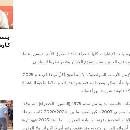
بنسع
كناوة يدر 17 درهما
اء، واليوم باتت الإشارات كلها خضراء، لقد استغرق الأمر خمسين عاما،
ب مواقف العالم وبسبب تسرّع الجزائر وقصر نظرها السياسي.
وعلى الرغم من أن العالم لا يزال غارقا في "زمن الأزمات المتواصلة"، إلا أنه أصبح أقلّ ترددا في عام 2025،
ها بدأت تفكر. ومع ذلك، فقد شهد هذا العام تقدّما ملحوظا باعتماد
لقد مرت قضية الصحراء المغربية بأربع محطات حاسمة، بداية من سنة 1975 (المسيرة الخضراء)، ثم وقف
إطلاق النار سنة 1991، فمقترح الحكم الذاتي المغربي 2007، لكن الفترة ما بين 2020/2024 كانت مرحلة
حاسمة في تاريخ هذا الملف بعد اعتراف الولايات المتحدة وفرنسا بسيادة المغرب... أما سنة 2025 فهو تاريخ
شعلته الجزائر وتغذيه منذ عقود، رغم أن لا الجزائر ولا المغرب