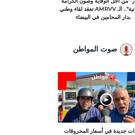
 "من أجل الوقاية وصون الكرامة
الإنسانية".. الـ AMRVV تعقد لقاء وطني
بدار المحامين في البيضاء
صوت المواطن
دات جديدة في أسعار المحروقات